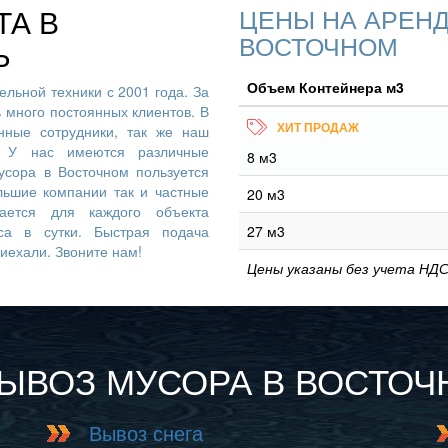
ТА В
ЦЕНЫ НА АРЕНД
ВОСТОЧНОМ
Ь
Объем Контейнера м3
льной техники с 2001 года. За
ь много постоянных клиентов. В
ные сотрудники, так же наш
. У нас имеются различные
8 м3
усора в Восточном пользуется
льшие компании так и частные
20 м3
вается для каждого объекта
са в сутки. Быстрая подача
27 м3
риехали. Звоните нам!
Цены указаны без учета НДС
ВЫВОЗ МУСОРА В ВОСТО
Вывоз снега