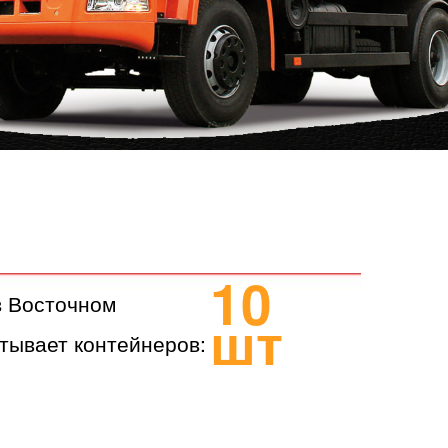
10
в Восточном
шт
тывает контейнеров: