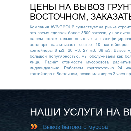
ЦЕНЫ НА ВЫВОЗ ГРУН
ВОСТОЧНОМ, ЗАКАЗАТ
Компания AVP-GROUP существует на рынке строите
это время сделали более 3500 заказов, у нас очен
нашем штате только опытные и квалифицирован
автопарк насчитывает свыше 10 контейнеров
контейнеры 8 м3, 20 м3, 27 м3, 36 м3. Вывоз м
большой популярностью, мы обслуживаем как бо
лица. Расчёт стоимости мусоровоза расчиты
индивидуально. Работаем круглосуточно 24 ча
контейнера в Восточном, позвонили через 2 часа п
НАШИ УСЛУГИ НА 
Вывоз бытового мусора